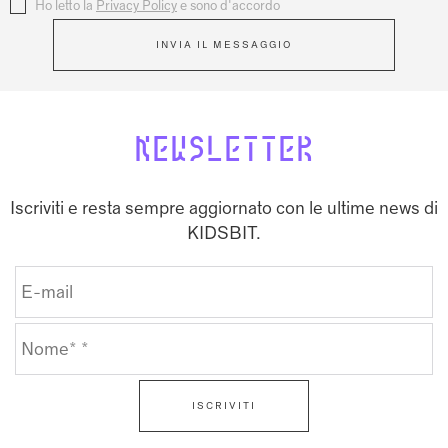
Privacy
Ho letto la
*
Privacy Policy
e sono d'accordo
INVIA IL MESSAGGIO
NEWSLETTER
Iscriviti e resta sempre aggiornato con le ultime news di
KIDSBIT.
ISCRIVITI