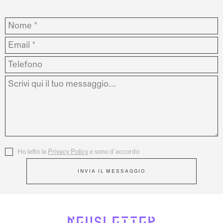
Nome
*
Email
*
Telefono
Messaggio
*
Privacy
Ho letto la
*
Privacy Policy
e sono d'accordo
INVIA IL MESSAGGIO
NEWSLETTER