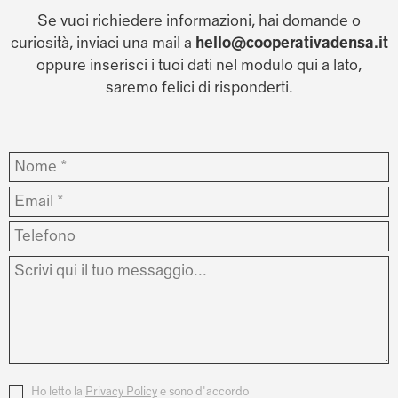
Se vuoi richiedere informazioni, hai domande o
curiosità, inviaci una mail a
hello@cooperativadensa.it
oppure inserisci i tuoi dati nel modulo qui a lato,
saremo felici di risponderti.
Nome
*
Email
*
Telefono
Messaggio
*
Privacy
Ho letto la
*
Privacy Policy
e sono d'accordo